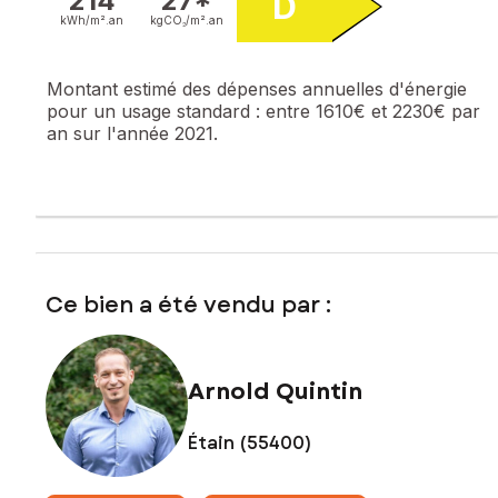
214
27*
D
kWh/m².
an
kgCO₂/m².
an
Montant estimé des dépenses annuelles d'énergie
pour un usage standard :
entre 1610€ et 2230€ par
an sur l'année 2021.
Ce bien a été vendu par :
Arnold Quintin
Étain (55400)