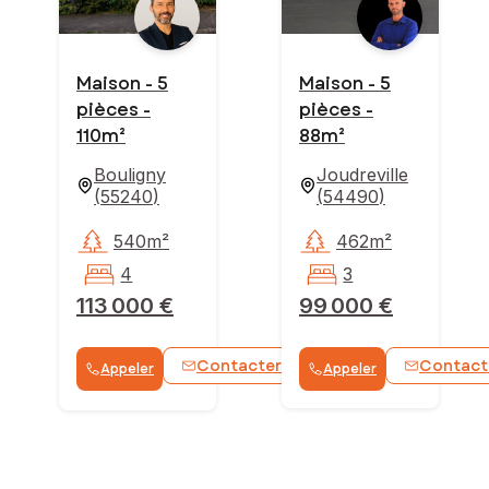
Maison - 5
Maison - 5
pièces -
pièces -
110m²
88m²
Bouligny
Joudreville
(
55240
)
(
54490
)
540m²
462m²
4
3
113 000 €
99 000 €
Contacter
Contact
Appeler
Appeler
WhatsApp