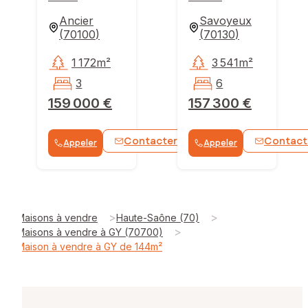
Ancier
Savoyeux
(
70100
)
(
70130
)
1 172m²
3 541m²
3
6
159 000 €
157 300 €
Contacter
Contact
Appeler
Appeler
WhatsApp
>
>
Maisons à vendre
Haute-Saône (70)
>
Maisons à vendre à GY (70700)
Maison à vendre à GY de 144m²