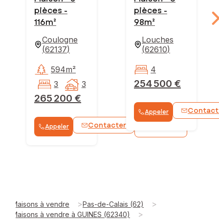
pièces -
pièces -
116m²
98m²
Coulogne
Louches
(
62137
)
(
62610
)
594m²
4
254 500 €
3
3
265 200 €
Contact
Appeler
Contacter
Appeler
WhatsApp
>
>
Maisons à vendre
Pas-de-Calais (62)
>
Maisons à vendre à GUINES (62340)