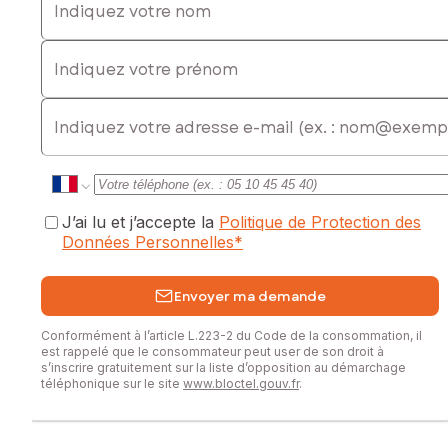
Les informations sur les risques auxquels ce bien est
Indiquez votre prénom
exposé sont disponibles sur le site Géorisques :
www.georisques.gouv.fr
E-mail
Prix de vente : 149 000 €
Honoraires charge vendeur
Contactez votre conseiller SAFTI : Armelle BURBAN, Tél. :
06 76 46 88 46, E-mail : armelle.burban@safti.fr - EI - Agent
commercial immatriculé au RSAC de VANNES sous le
J’ai lu et j’accepte la
Politique de Protection des
numéro 421 724 089
Données Personnelles
*
Envoyer ma demande
Conformément à l’article L.223-2 du Code de la consommation, il
est rappelé que le consommateur peut user de son droit à
s’inscrire gratuitement sur la liste d’opposition au démarchage
téléphonique sur le site
www.bloctel.gouv.fr
.