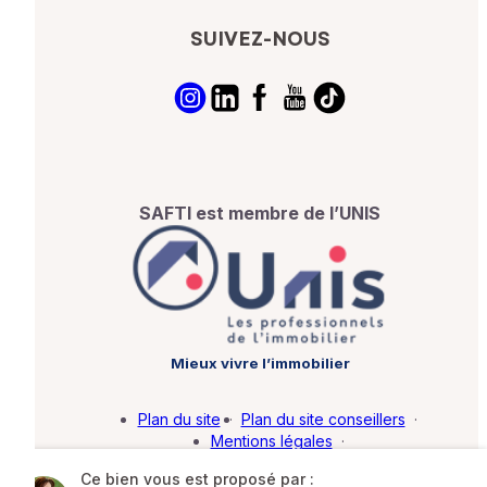
SUIVEZ-NOUS
SAFTI est membre de l’UNIS
Mieux vivre l’immobilier
Plan du site
·
Plan du site conseillers
·
Mentions légales
·
Politique de protection des données
·
Ce bien vous est proposé par :
Barème d'honoraires
·
Paramétrer mes cookies