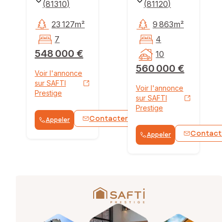
(
81310
)
(
81120
)
23 127m²
9 863m²
7
4
548 000 €
10
560 000 €
Voir l'annonce
sur SAFTI
Voir l'annonce
Prestige
sur SAFTI
Prestige
Contacter
Appeler
WhatsApp
Contact
Appeler