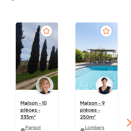
Maison - 10
Maison - 9
pièces -
pièces -
335m²
250m²
Parisot
Lombers