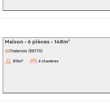
Maison - 6 pièces - 148m²
Chatenois
(
88170
)
815m²
4 chambres