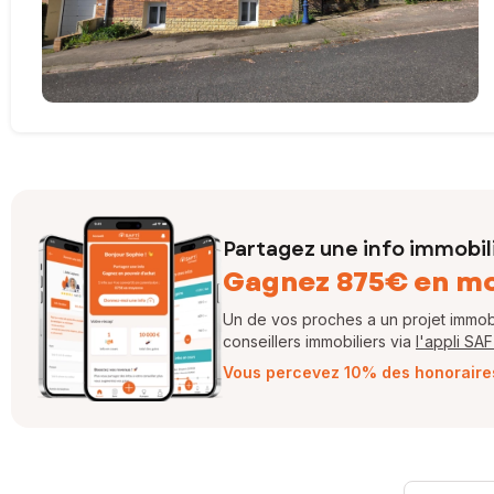
Partagez une info immobil
Gagnez 875€ en m
Un de vos proches a un projet immobil
conseillers immobiliers via
l'appli SA
Vous percevez 10% des honoraires 