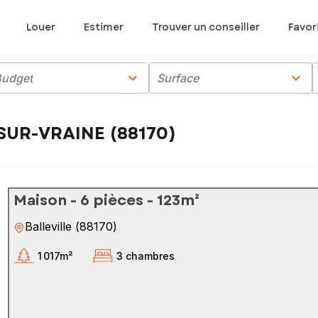
Louer
Estimer
Trouver un conseiller
Favor
chevron_right
chevron_right
Budget
Surface
SUR-VRAINE (88170)
Maison - 6 pièces - 123m²
Balleville
(
88170
)
1 017m²
3 chambres