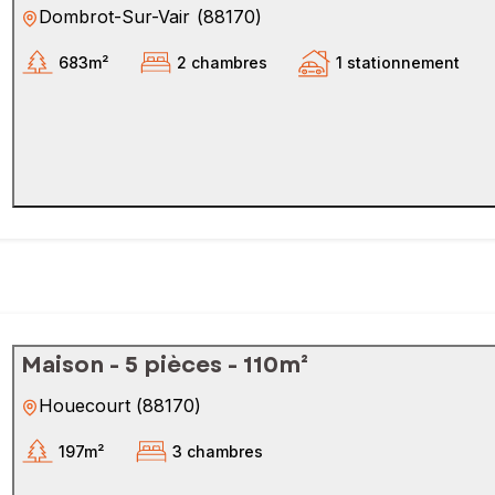
Dombrot-Sur-Vair
(
88170
)
683m²
2 chambres
1 stationnement
Maison - 5 pièces - 110m²
Houecourt
(
88170
)
197m²
3 chambres