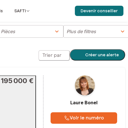
is
SAFTI
Devenir conseiller
chevron_right
chevron_right
Pièces
Plus de filtres
Créer une alerte
Trier par
195 000 €
Laure
Bonel
Voir le numéro