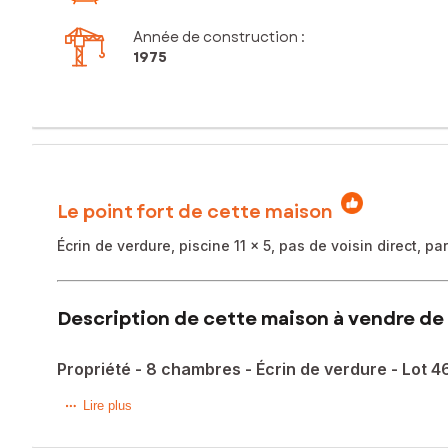
Année de construction :
1975
Le point fort de cette maison
Écrin de verdure, piscine 11 x 5, pas de voisin direct, 
Description de cette maison à vendre de 
Propriété - 8 chambres - Écrin de verdure - Lot 4
Bienvenue dans la campagne lotoise, où calme et écrin de v
Lire plus
Cette propriété, avec dépendances aménagées, offre un e
Vous profiterez de la maison principale, composée d'un sé