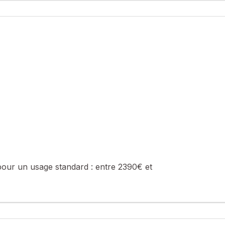
ins, toilettes séparées.
eau, 1 pièce de service, 1 cave.
 1 chambre et salle d'eau intégrée - idéale ado !
ecue, sanitaires, réserves d'eau de 18 m³.
f, exemple : gîte, chambre d’hôtes
 Patrick
sé sont disponibles sur le site Géorisques : www.georisques.gouv.fr
: 0619451952, E-mail : patrick.charreau@safti.fr - EI - Agent comme
pour un usage standard :
entre 2390€ et