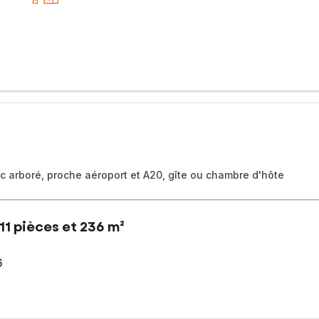
parc arboré, proche aéroport et A20, gîte ou chambre d'hôte
11 pièces et 236 m²
6
erdure aspirent à profiter de la nature.
nvironnement arboré sur 1 ha environ.
jour avec cheminée, cuisine équipée - à l'étage : 2 chambres, bure