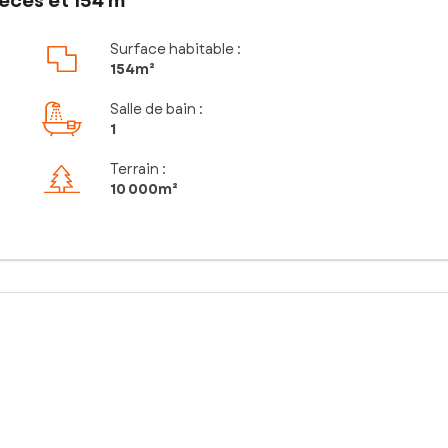
èces et 154 m²
Surface habitable :
154m²
Salle de bain
:
1
Terrain :
10 000m²