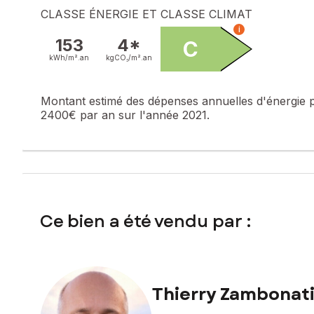
CLASSE ÉNERGIE ET CLASSE CLIMAT
i
153
4*
C
kWh/m².
an
kgCO₂/m².
an
Montant estimé des dépenses annuelles d'énergie 
2400€ par an sur l'année 2021.
Ce bien a été vendu par :
Thierry Zambonat