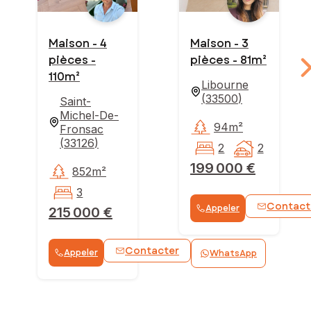
Maison - 4
Maison - 3
pièces -
pièces - 81m²
110m²
Libourne
(
33500
)
Saint-
Michel-De-
94m²
Fronsac
(
33126
)
2
2
199 000 €
852m²
3
Contact
Appeler
215 000 €
Contacter
Appeler
WhatsApp