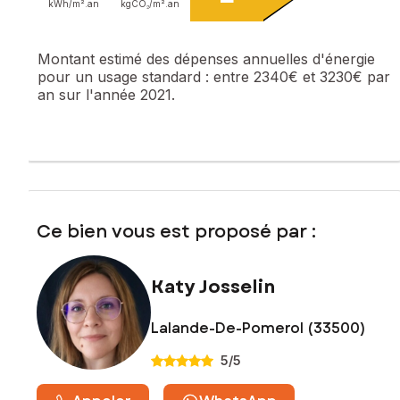
terrain constructible, entièrement clôturé, promet de belles
kWh/m².
an
kgCO₂/m².
an
possibilités pour agrandir, aménager ou simplement profiter
de l’extérieur.
Montant estimé des dépenses annuelles d'énergie
pour un usage standard :
entre 2340€ et 3230€ par
Les informations sur les risques auxquels ce bien est
an sur l'année 2021.
exposé sont disponibles sur le site Géorisques :
www.georisques.gouv.fr
Prix de vente : 199 000 €
Honoraires charge vendeur
Contactez votre conseiller SAFTI : Katy JOSSELIN, Tél. :
0687069198, E-mail : katy.josselin@safti.fr - EI - Agent
Ce bien vous est proposé par :
commercial immatriculé au RSAC de LIBOURNE sous le
numéro 999925225
Katy Josselin
Lalande-De-Pomerol (33500)
5
/5