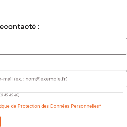
ial immatriculé au RSAC de TOULOUSE sous le numéro 499 337 699
recontacté :
itique de Protection des Données Personnelles
*