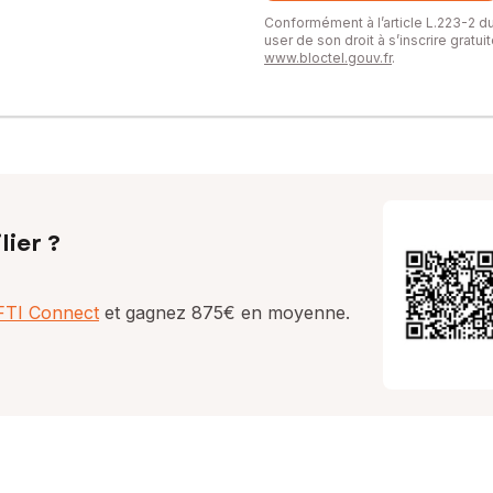
Conformément à l’article L.223-2 
user de son droit à s’inscrire gratu
www.bloctel.gouv.fr
.
lier ?
AFTI Connect
et gagnez 875€ en moyenne.