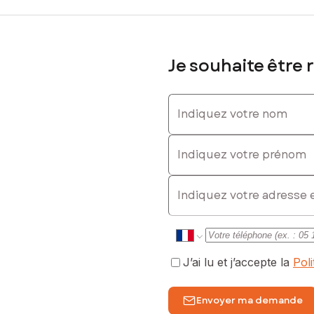
 0665621207, E-mail : natacha.frinot@safti.fr - EI - Agent commerc
Je souhaite être 
Indiquez votre nom
Indiquez votre prénom
E-mail
J’ai lu et j’accepte la
Pol
Envoyer ma demande