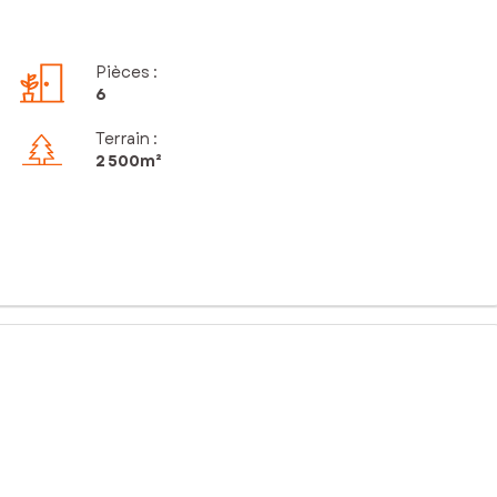
Pièces
:
6
Terrain :
2 500m²
n cadre de vie rare, sans vis-à-vis, sur plus de 2 500 m² de