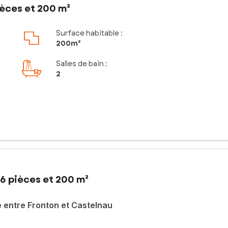
ièces et 200 m²
Surface habitable :
200m²
Salles de bain
:
2
6 pièces et 200 m²
e entre Fronton et Castelnau
nement calme et préservé, cette propriété de caractère vous offre u