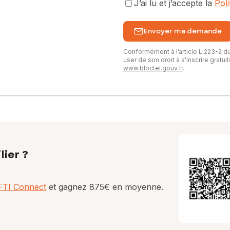
J’ai lu et j’accepte la
Pol
Envoyer ma demande
Conformément à l’article L.223-2 
user de son droit à s’inscrire gratu
www.bloctel.gouv.fr
.
lier ?
AFTI Connect
et gagnez 875€ en moyenne.