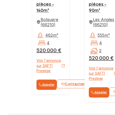
pièces -
pièces -
140m²
90m²
Bolquere
Les Angles
(
66210
)
(
66210
)
462m²
555m²
4
4
520 000 €
2
520 000 €
Voir l'annonce
sur SAFTI
Voir l'annonce
Prestige
sur SAFTI
Prestige
Contacter
Appeler
WhatsApp
Appeler