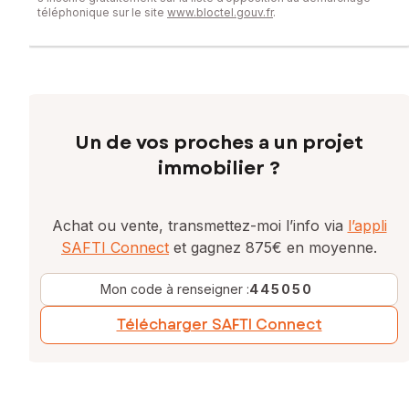
téléphonique sur le site
www.bloctel.gouv.fr
.
numéro 522170356
Un de vos proches a un projet
immobilier ?
Achat ou vente, transmettez-moi l’info via
l’appli
SAFTI Connect
et gagnez 875€ en moyenne.
Mon code à renseigner :
445050
Télécharger SAFTI Connect