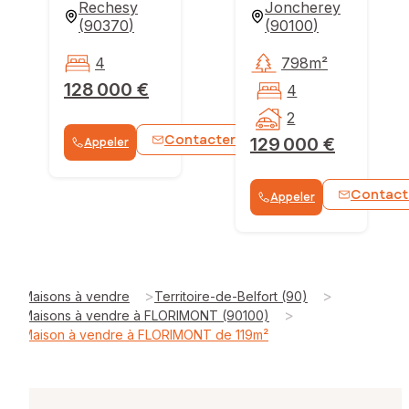
Rechesy
Joncherey
(
90370
)
(
90100
)
4
798m²
128 000 €
4
2
Contacter
129 000 €
Appeler
WhatsApp
Contact
Appeler
>
>
Maisons à vendre
Territoire-de-Belfort (90)
>
Maisons à vendre à FLORIMONT (90100)
Maison à vendre à FLORIMONT de 119m²