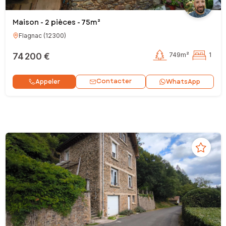
Maison - 2 pièces - 75m²
Flagnac
(
12300
)
74 200 €
749m²
1
Contacter
Appeler
WhatsApp