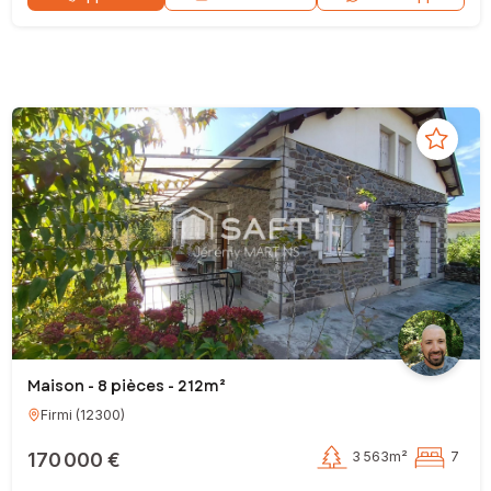
Maison - 8 pièces - 212m²
Firmi
(
12300
)
170 000 €
3 563m²
7