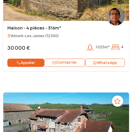
Maison - 4 pièces - 316m²
Almont-Les-Junies
(
12300
)
30 000 €
1 025m²
4
Contacter
Appeler
WhatsApp