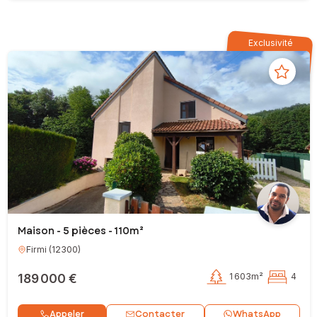
Exclusivité
Maison - 5 pièces - 110m²
Firmi
(
12300
)
189 000 €
1 603m²
4
Contacter
Appeler
WhatsApp