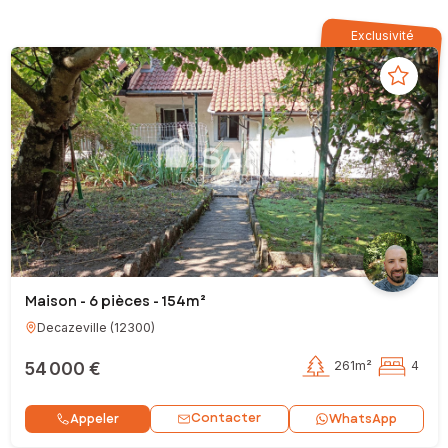
Exclusivité
Maison - 6 pièces - 154m²
Decazeville
(
12300
)
54 000 €
261m²
4
Contacter
Appeler
WhatsApp