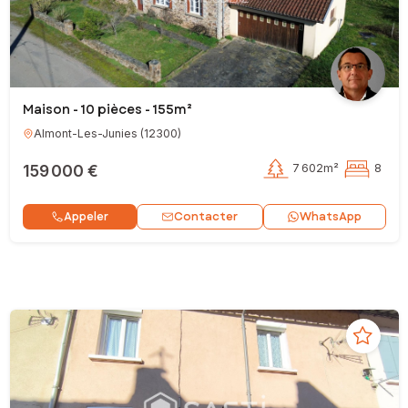
Maison - 10 pièces - 155m²
Almont-Les-Junies
(
12300
)
159 000 €
7 602m²
8
Contacter
Appeler
WhatsApp