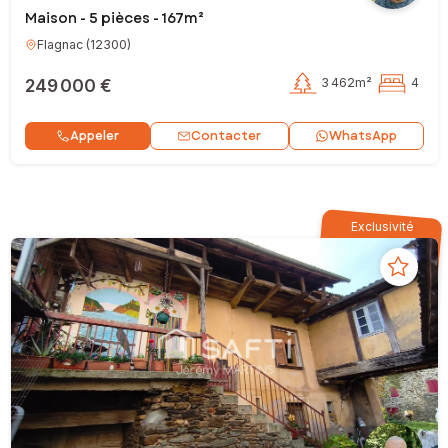
Maison - 5 pièces - 167m²
Flagnac
(
12300
)
249 000 €
3 462m²
4
Contacter
Appeler
WhatsApp
Exclusivité