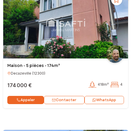
Maison - 5 pièces - 174m²
Decazeville
(
12300
)
174 000 €
418m²
4
Contacter
Appeler
WhatsApp