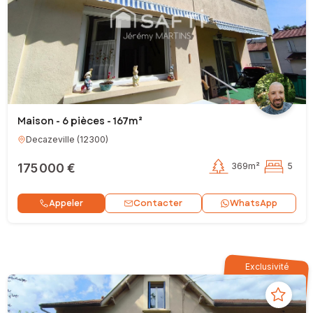
Maison - 6 pièces - 167m²
Decazeville
(
12300
)
175 000 €
369m²
5
Contacter
Appeler
WhatsApp
Exclusivité