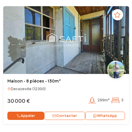
Maison - 8 pièces - 130m²
Decazeville
(
12300
)
30 000 €
299m²
3
Contacter
Appeler
WhatsApp