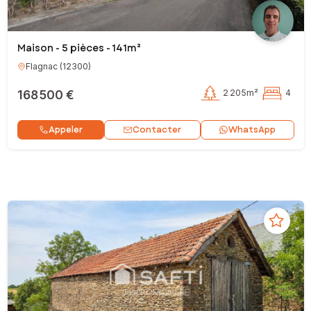
Maison - 5 pièces - 141m²
Flagnac
(
12300
)
168 500 €
2 205m²
4
Contacter
Appeler
WhatsApp