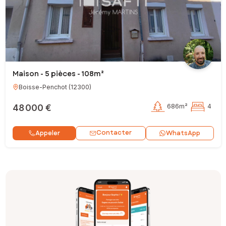
Maison - 5 pièces - 108m²
Boisse-Penchot
(
12300
)
48 000 €
686m²
4
Contacter
Appeler
WhatsApp