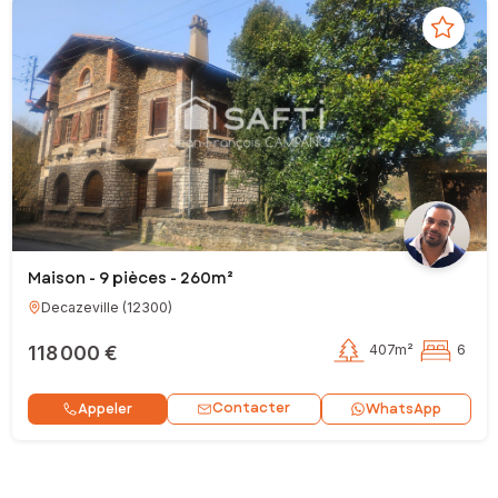
Maison - 9 pièces - 260m²
Decazeville
(
12300
)
118 000 €
407m²
6
Contacter
Appeler
WhatsApp