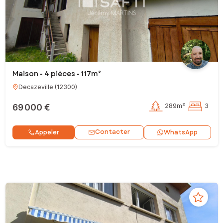
Maison - 4 pièces - 117m²
Decazeville
(
12300
)
69 000 €
289m²
3
Contacter
Appeler
WhatsApp