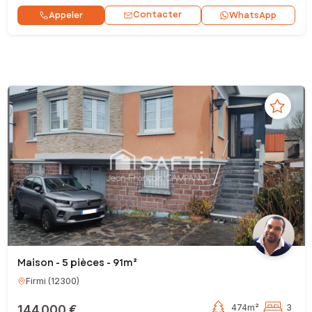
Contacter
Appeler
WhatsApp
Maison - 5 pièces - 91m²
Firmi
(
12300
)
144 000 €
474m²
3