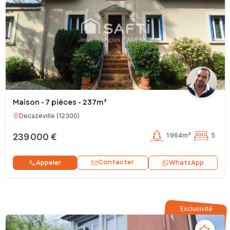
Maison - 7 pièces - 237m²
Decazeville
(
12300
)
239 000 €
1 964m²
5
Contacter
Appeler
WhatsApp
Exclusivité