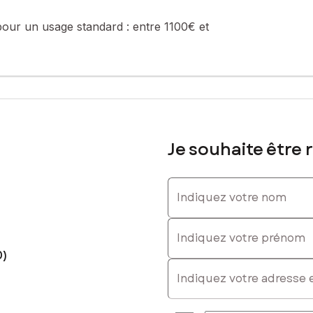
pour un usage standard :
entre 1100€ et
sé sont disponibles sur le site Géorisques : www.georisques.gouv.fr
Je souhaite être 
0676196, E-mail : audrey.ung@safti.fr - EI - Agent commercial imm
Indiquez votre nom
Indiquez votre prénom
0)
E-mail