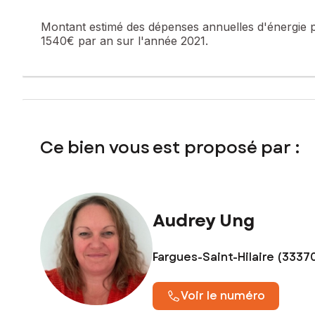
Piscine
Proche centre et commodités
Montant estimé des dépenses annuelles d'énergie 
1540€ par an sur l'année 2021.
À visiter sans tarder !
Les informations sur les risques auxquels ce bien est expo
Prix de vente : 345 000 €
Honoraires charge vendeur
Ce bien vous est proposé par :
Contactez votre conseiller SAFTI : Audrey UNG, Tél. : 066
Audrey Ung
Fargues-Saint-Hilaire (3337
Voir le numéro