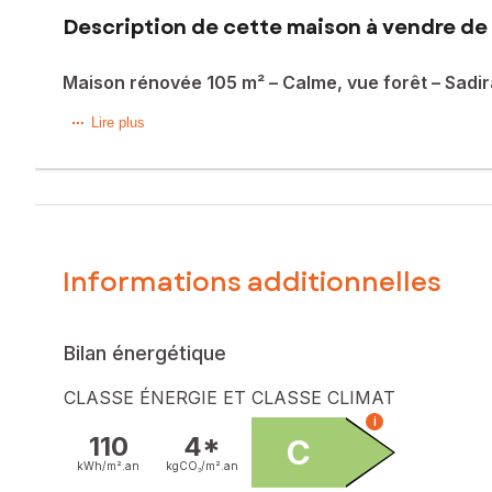
Description de cette maison à vendre de 
Maison rénovée 105 m² – Calme, vue forêt – Sadi
A 5min de la commune de Fargues St Hilaire, située dans 
Lire plus
1979 entièrement rénovée, offrant confort et qualité de vie
D’une surface habitable de 105 m², elle se compose d’une 
salle d’eau moderne, 3 chambres confortables ainsi qu’un bur
Un garage de 21 m² complète ce bien.
Informations additionnelles
À l’extérieur, vous profiterez d’un agréable jardin avec pis
Située à proximité immédiate des écoles et des commodités, c
Bilan énergétique
Les + :
CLASSE ÉNERGIE ET CLASSE CLIMAT
i
Maison rénovée
110
4*
C
Environnement calme
kWh/m².
an
kgCO₂/m².
an
Vue forêt