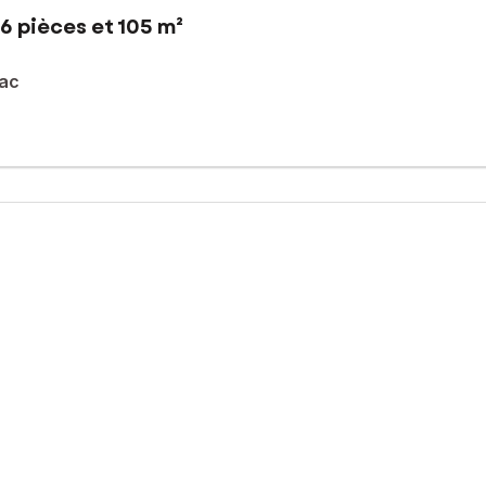
6 pièces et 105 m²
rac
un environnement paisible au cœur d’un lotissement recherché, en p
.
belle pièce de vie lumineuse de 45 m², idéale pour partager des m
eau, parfait pour le télétravail.
cine et d’une vue dégagée sur la forêt, un véritable havre de paix.
ette maison allie tranquillité et praticité au quotidien.