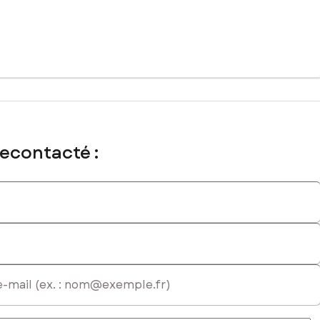
recontacté :
atriculé au RSAC de Bordeaux sous le numéro 881286389