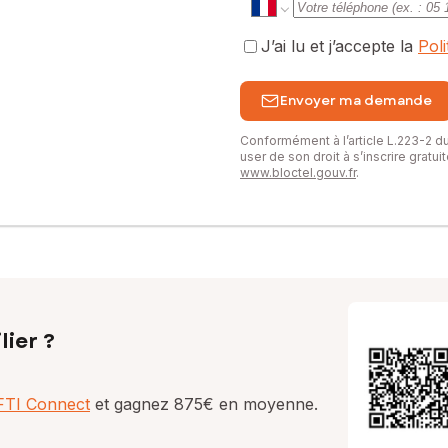
J’ai lu et j’accepte la
Pol
Envoyer ma demande
Conformément à l’article L.223-2 
user de son droit à s’inscrire gratu
www.bloctel.gouv.fr
.
lier ?
AFTI Connect
et gagnez 875€ en moyenne.