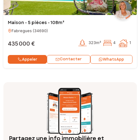
Maison - 5 pièces - 108m²
Fabregues
(
34690
)
435 000 €
323m²
4
1
Contacter
Appeler
WhatsApp
Partagez une info immobilière et