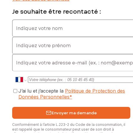
assuré pour les amateurs de lieux atypiques.
Je souhaite être recontacté :
A visiter rapidement !
Indiquez votre nom
Les informations sur les risques auxquels ce bien est
exposé sont disponibles sur le site Géorisques :
Indiquez votre prénom
www.georisques.gouv.fr
Prix de vente : 650 000 €
E-mail
Honoraires charge vendeur
Contactez votre conseiller SAFTI : Sébastien MANEL, Tél. :
0650563075, E-mail : sebastien.manel@safti.fr - EI - Agent
commercial immatriculé au RSAC de ANNECY sous le
numéro 831 246 764
J’ai lu et j’accepte la
Politique de Protection des
Données Personnelles
*
Envoyer ma demande
Conformément à l’article L.223-2 du Code de la consommation, il
est rappelé que le consommateur peut user de son droit à