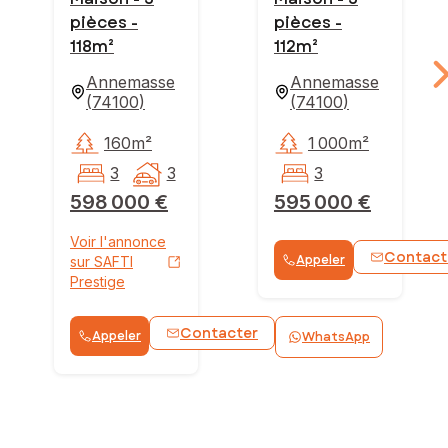
pièces -
pièces -
118m²
112m²
Annemasse
Annemasse
(
74100
)
(
74100
)
160m²
1 000m²
3
3
3
598 000 €
595 000 €
Voir l'annonce
Contact
Appeler
sur SAFTI
Prestige
Contacter
Appeler
WhatsApp