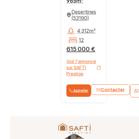
965m²
Desertines
(
53190
)
4 312m²
12
615 000 €
Voir l'annonce
sur SAFTI
Prestige
Contacter
Appeler