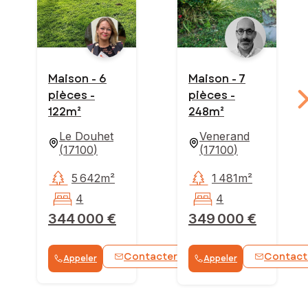
Maison - 6
Maison - 7
pièces -
pièces -
122m²
248m²
Le Douhet
Venerand
(
17100
)
(
17100
)
5 642m²
1 481m²
4
4
344 000 €
349 000 €
Contacter
Contact
Appeler
Appeler