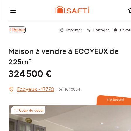
Retour
Imprimer
Partager
Favor
Maison à vendre à ECOYEUX de
225m²
324 500 €
Ecoyeux - 17770
Réf 1646884
Exclusivité
Coup de coeur