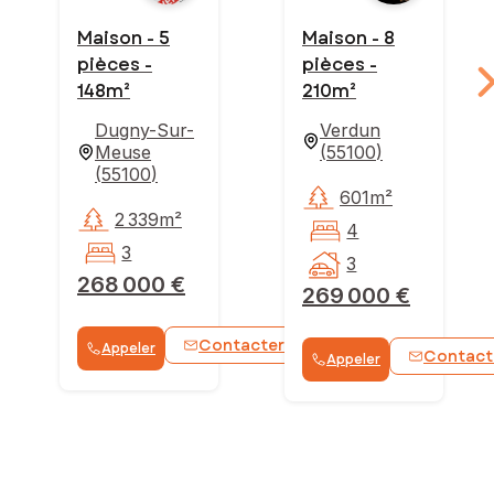
Maison - 5
Maison - 8
pièces -
pièces -
148m²
210m²
Dugny-Sur-
Verdun
Meuse
(
55100
)
(
55100
)
601m²
2 339m²
4
3
3
268 000 €
269 000 €
Contacter
Appeler
WhatsApp
Contact
Appeler