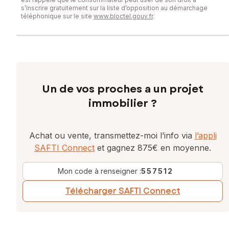
Grâce à ses beaux volumes, sa luminosité et son
s’inscrire gratuitement sur la liste d’opposition au démarchage
téléphonique sur le site
www.bloctel.gouv.fr
.
environnement privilégié, cette propriété offre un
formidable potentiel pour concrétiser tous vos projets de
vie.
Les informations sur les risques auxquels ce bien est
exposé sont disponibles sur le site Géorisques :
www.georisques.gouv.fr
Un de vos proches a un projet
Prix de vente : 365 000 €
immobilier ?
Honoraires charge vendeur
Contactez votre conseiller SAFTI : Karine ARTOLA, Tél. :
Achat ou vente, transmettez-moi l’info via
l’appli
0680235735, E-mail : karine.artola@safti.fr - EI - Agent
SAFTI Connect
et gagnez 875€ en moyenne.
commercial immatriculé au RSAC de BAR LE DUC sous le
numéro 843 458 274
Mon code à renseigner :
557512
Télécharger SAFTI Connect