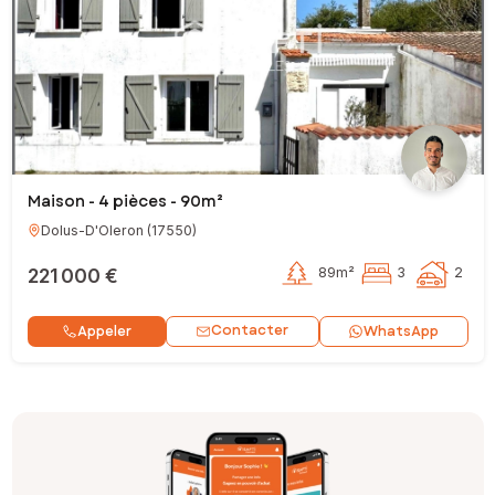
Maison - 4 pièces - 90m²
Dolus-D'Oleron
(
17550
)
221 000 €
89m²
3
2
Contacter
Appeler
WhatsApp