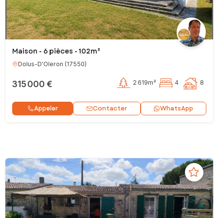
Maison - 6 pièces - 102m²
Dolus-D'Oleron
(
17550
)
315 000 €
2 619m²
4
8
Contacter
Appeler
WhatsApp