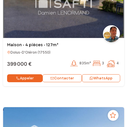
Maison - 4 pièces - 127m²
Dolus-D'Oléron
(
17550
)
399 000 €
835m²
3
4
Contacter
Appeler
WhatsApp