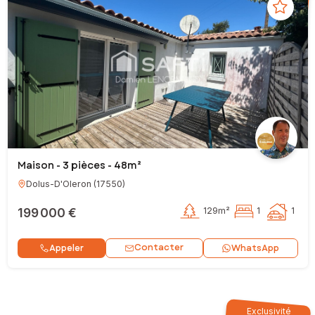
Maison - 3 pièces - 48m²
Dolus-D'Oleron
(
17550
)
199 000 €
129m²
1
1
Contacter
Appeler
WhatsApp
Exclusivité