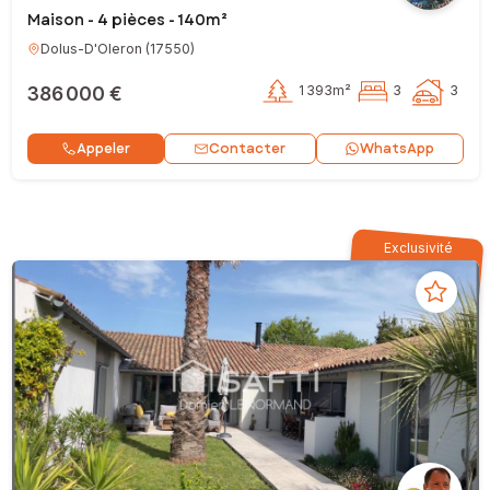
Maison - 4 pièces - 140m²
Dolus-D'Oleron
(
17550
)
386 000 €
1 393m²
3
3
Contacter
Appeler
WhatsApp
Exclusivité