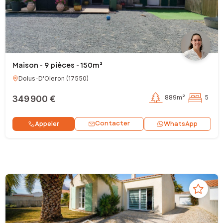
Maison - 9 pièces - 150m²
Dolus-D'Oleron
(
17550
)
349 900 €
889m²
5
Contacter
Appeler
WhatsApp