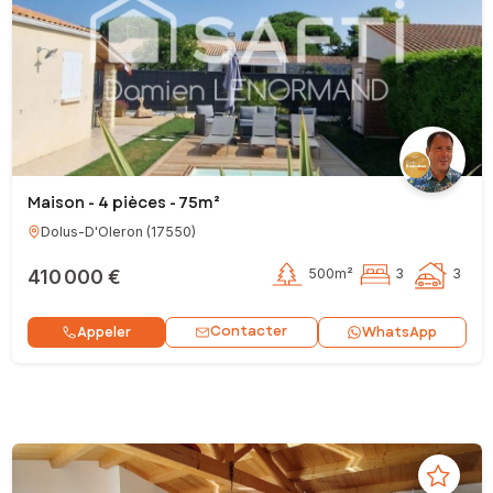
Maison - 4 pièces - 75m²
Dolus-D'Oleron
(
17550
)
410 000 €
500m²
3
3
Contacter
Appeler
WhatsApp