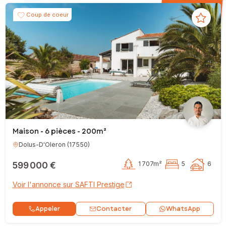
Coup de coeur
Maison - 6 pièces - 200m²
Dolus-D'Oleron
(
17550
)
599 000 €
1 707m²
5
6
Voir l'annonce sur SAFTI Prestige
Contacter
Appeler
WhatsApp