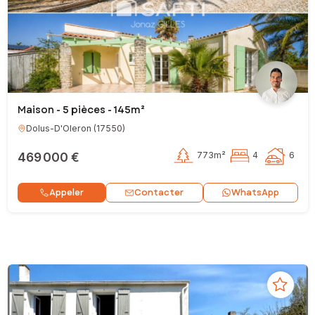
Maison - 5 pièces - 145m²
Dolus-D'Oleron
(
17550
)
469 000 €
773m²
4
6
Contacter
Appeler
WhatsApp