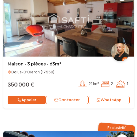
Maison - 3 pièces - 63m²
Dolus-D'Oleron
(
17550
)
350 000 €
211m²
2
1
Contacter
Appeler
WhatsApp
Exclusivité