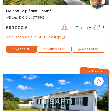
Maison - 6 pièces - 165m²
Dolus-D'Oléron
(
17550
)
599 000 €
700m²
4
3
Voir l'annonce sur SAFTI Prestige
Contacter
Appeler
WhatsApp
Exclusivité