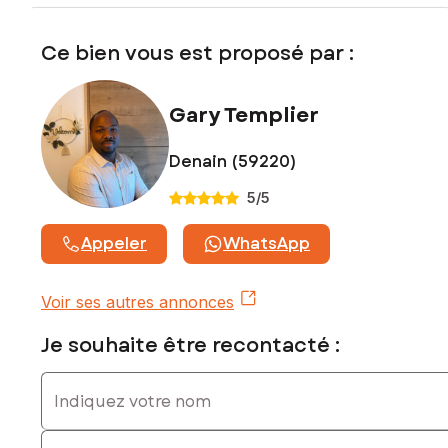
commercial immatriculé au RSAC de VALENCIENNES sous le
numéro 838947323
Ce bien vous est proposé par :
Gary Templier
Denain (59220)
5
/5
Appeler
WhatsApp
Voir ses autres annonces
Je souhaite être recontacté :
Indiquez votre nom
Indiquez votre prénom