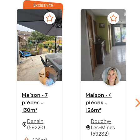
Exclusivité
Maison - 7
Maison - 4
pièces -
pièces -
130m²
126m²
Denain
Douchy-
(
59220
)
Les-Mines
(
59282
)