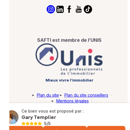
SAFTI est membre de l’UNIS
Mieux vivre l’immobilier
Plan du site
·
Plan du site conseillers
·
Mentions légales
·
Politique de protection des données
·
Ce bien vous est proposé par :
Barème d'honoraires
·
Paramétrer mes cookies
Gary Templier
5
/5
© SAFTI 2026. Tous droits réservés.