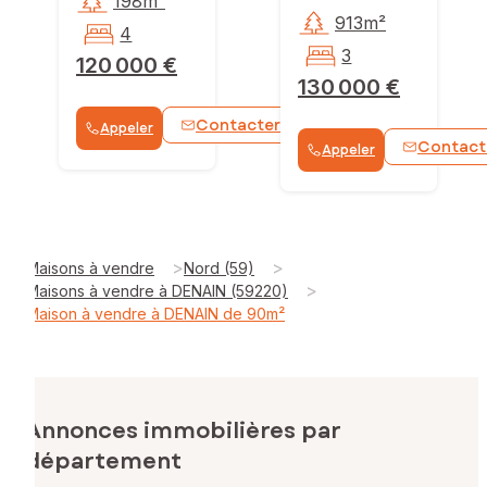
198m²
913m²
4
3
120 000 €
130 000 €
Contacter
Appeler
WhatsApp
Contact
Appeler
>
>
Maisons à vendre
Nord (59)
>
Maisons à vendre à DENAIN (59220)
Maison à vendre à DENAIN de 90m²
Annonces immobilières par
département