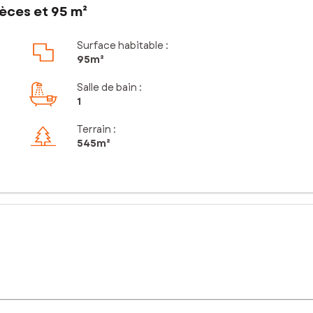
èces et 95 m²
Surface habitable :
95m²
Salle de bain
:
1
Terrain :
545m²