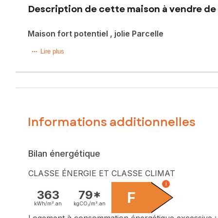
Description de cette maison à vendre de 
Maison fort potentiel , jolie Parcelle
Située à Décines-Charpieu (69150), cette charmante maison 
Lire plus
des espaces verts propices aux balades en plein air. La 
attraits culturels et professionnels.
Cette maison de 95 m² sur un terrain de 545 m², construit
lumineux, d'une cuisine équipée, d'une salle de bain, d'u
supplémentaire. Avec son agencement en demi-niveau, cette 
Informations additionnelles
Les informations sur les risques auxquels ce bien est expo
Prix de vente : 315 000 €
Bilan énergétique
Honoraires charge vendeur
CLASSE ÉNERGIE ET CLASSE CLIMAT
Contactez votre conseiller SAFTI : Éric BERNET, Tél. : 064
i
363
79*
F
kWh/m².
an
kgCO₂/m².
an
Logement à consommation énergétique excessive : 