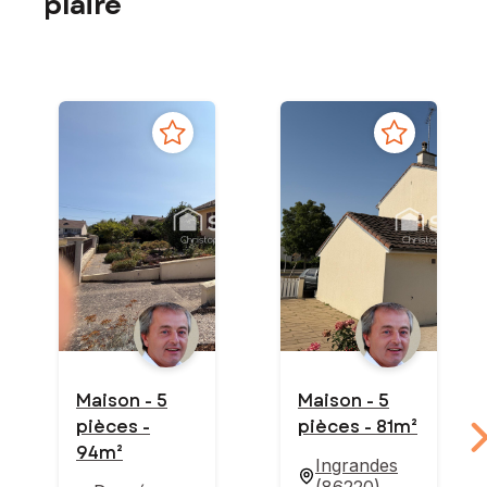
plaire
Maison - 5
Maison - 5
pièces -
pièces - 81m²
94m²
Ingrandes
(
86220
)