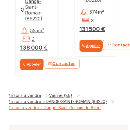
Dangé-
Saint-
574m²
Romain
(
86220
)
3
131 500 €
555m²
3
Contact
Appeler
138 000 €
Contacter
Appeler
>
>
Maisons à vendre
Vienne (86)
>
Maisons à vendre à DANGE-SAINT-ROMAIN (86220)
Maison à vendre à Dangé-Saint-Romain de 85m²