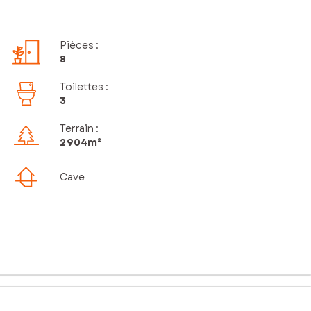
Pièces
:
8
Toilettes
:
3
Terrain :
2 904m²
Cave