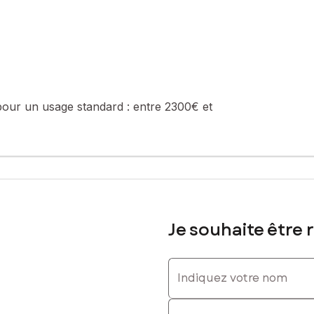
ité)
sé sont disponibles sur le site Géorisques : www.georisques.gouv.fr
pour un usage standard :
entre 2300€ et
616371581, E-mail : gaelle.dusser@safti.fr - EI - Agent commercial
Je souhaite être 
Indiquez votre nom
Indiquez votre prénom