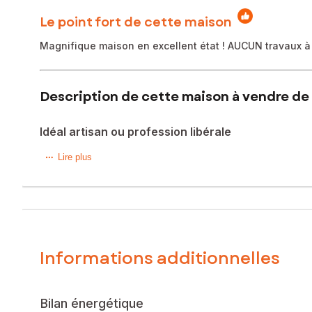
Le point fort de cette maison
Magnifique maison en excellent état ! AUCUN travaux à p
Description de cette maison à vendre de 
Idéal artisan ou profession libérale
A proximité immédiate de Vichy, cette magnifique maison en p
Lire plus
activité professionnelle de la façon la plus confortable et 
L'orientation, la lumière, les prestations, les volumes et bie
Erigée sur un un sous sol entièrement aménagé, elle vous
donnant accès à deux terrasses permettant de profiter du so
avec de grands rangements, une salle d'eau, des sanitaires,
Le jardin est parfaitement aménagé, il propose de l'agréme
Informations additionnelles
présent sur la parcelle et facilement transformable en pisc
Il est possible d'acquérir en plus une parcelle enherbée d
La maison propose environ 233 m² habitables
Elle est lumineuse, et parfaitement isolée (murs et dalles)
Bilan énergétique
Le sous sol est aménagé avec une salle de réception prati