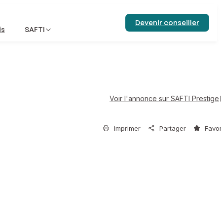
Devenir conseiller
is
SAFTI
Voir l'annonce sur SAFTI Prestige
Imprimer
Partager
Favor