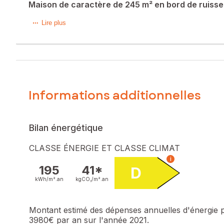
Maison de caractère de 245 m² en bord de ruiss
Située sur la commune du Cros de Georand (07510), cette p
Lire plus
cadre naturel apaisant, pour celles et ceux en quête de tran
Anciennement divisée entre une habitation et un restaurant, 
de plusieurs logements, activité touristique ou professionn
La partie habitation propose une atmosphère chaleureuse a
fonctionnelle composent ce niveau. À l’étage, deux gran
L'ancienne partie dédiée à la restauration dévoile des v
Informations additionnelles
configurations. La superbe véranda, véritable pièce maître
lumière et tourné vers la nature, constitue un atout rare pour
L’ensemble bénéficie d’un environnement verdoyant et paisi
personnel ou professionnel dans un cadre privilégié.
Bilan énergétique
Les informations sur les risques auxquels ce bien est expo
CLASSE ÉNERGIE ET CLASSE CLIMAT
i
Prix de vente : 235 000 €
195
41*
D
Honoraires charge vendeur
kWh/m².
an
kgCO₂/m².
an
Contactez votre conseiller SAFTI : Karine BASTIDE, Tél. : 
Montant estimé des dépenses annuelles d'énergie 
3980€ par an sur l'année 2021.