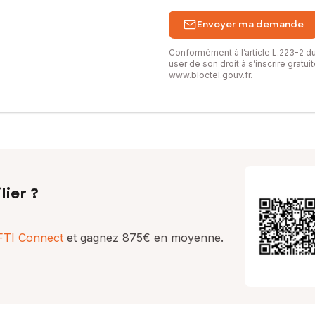
Envoyer ma demande
Conformément à l’article L.223-2 
user de son droit à s’inscrire gratu
www.bloctel.gouv.fr
.
lier ?
AFTI Connect
et gagnez 875€ en moyenne.