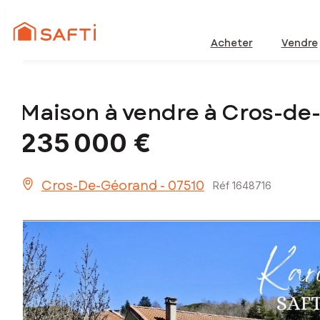
Acheter
Vendre
Maison à vendre à Cros-d
235 000 €
Cros-De-Géorand - 07510
Réf 1648716