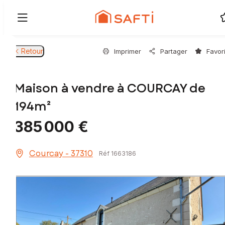
Retour
Imprimer
Partager
Favor
Maison à vendre à COURCAY de
194m²
385 000 €
Courcay - 37310
Réf 1663186