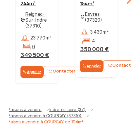
244m²
154m²
Reignac-
Esvres
Sur-Indre
(
37320
)
(
37310
)
3 430m²
23 770m²
4
6
350 000 €
349 500 €
Contact
Appeler
Contacter
Appeler
WhatsApp
>
>
Maisons à vendre
Indre-et-Loire (37)
>
Maisons à vendre à COURCAY (37310)
Maison à vendre à COURCAY de 194m²