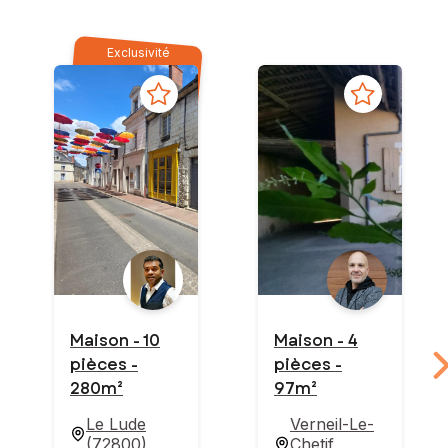
Exclusivité
Maison - 10
Maison - 4
pièces -
pièces -
280m²
97m²
Le Lude
Verneil-Le-
(
72800
)
Chetif