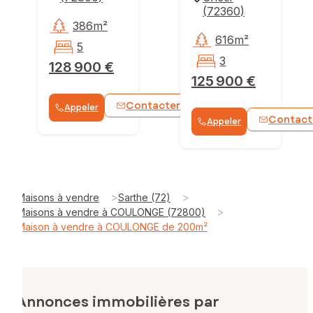
(
72360
)
386m²
616m²
5
3
128 900 €
125 900 €
Contacter
Appeler
WhatsApp
Contact
Appeler
>
>
Maisons à vendre
Sarthe (72)
>
Maisons à vendre à COULONGE (72800)
Maison à vendre à COULONGE de 200m²
Annonces immobilières par