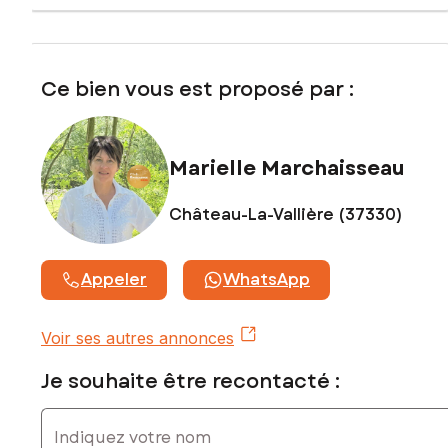
Contactez votre conseiller SAFTI : Marielle MARCHAISSEAU,
Tél. : 06 98 36 72 94, E-mail : marielle.marchaisseau@safti.fr
- EI - Agent commercial immatriculé au RSAC de TOURS
sous le numéro 847 925 278
Ce bien vous est proposé par :
Marielle Marchaisseau
Château-La-Vallière (37330)
Appeler
WhatsApp
Voir ses autres annonces
Je souhaite être recontacté :
Indiquez votre nom