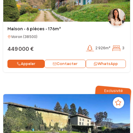
Maison - 6 pièces - 176m²
Voiron
(
38500
)
449 000 €
2 926m²
3
Contacter
Appeler
WhatsApp
Exclusivité