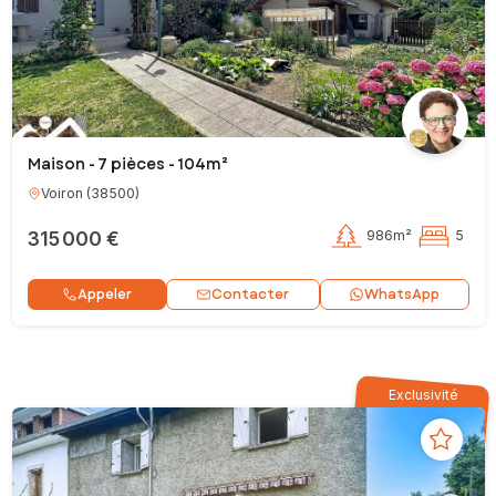
Maison - 7 pièces - 104m²
Voiron
(
38500
)
315 000 €
986m²
5
Contacter
Appeler
WhatsApp
Exclusivité