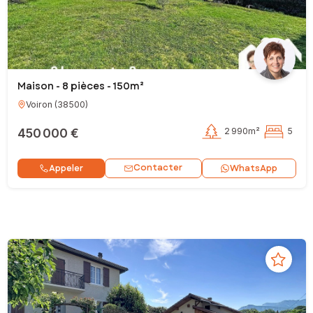
Maison - 8 pièces - 150m²
Voiron
(
38500
)
450 000 €
2 990m²
5
Contacter
Appeler
WhatsApp