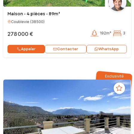
Maison - 4 pièces - 89m²
Coublevie
(
38500
)
278 000 €
192m²
3
Contacter
Appeler
WhatsApp
Exclusivité