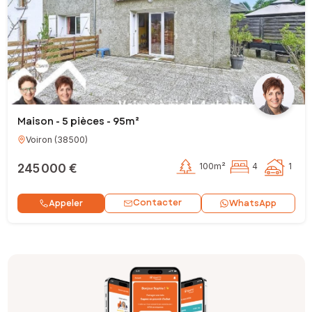
Maison - 5 pièces - 95m²
Voiron
(
38500
)
245 000 €
100m²
4
1
Contacter
Appeler
WhatsApp