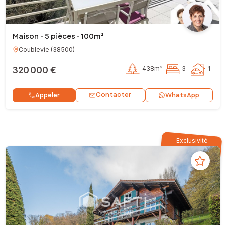
Maison - 5 pièces - 100m²
Coublevie
(
38500
)
320 000 €
438m²
3
1
Contacter
Appeler
WhatsApp
Exclusivité