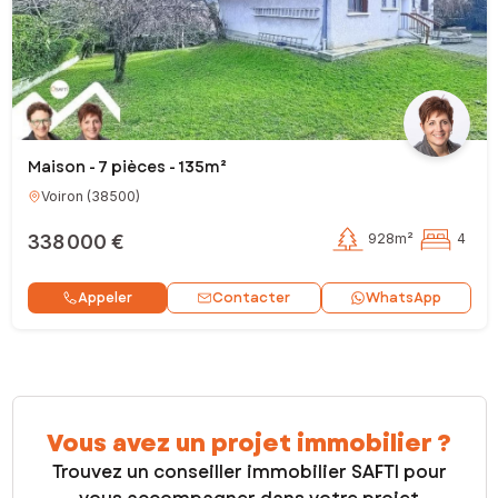
Maison - 7 pièces - 135m²
Voiron
(
38500
)
338 000 €
928m²
4
Contacter
Appeler
WhatsApp
Vous avez un projet immobilier ?
Trouvez un conseiller immobilier SAFTI pour