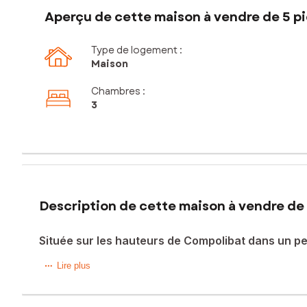
Aperçu de cette maison à vendre de 5 pi
Type de logement :
Maison
Chambres
:
3
Description de cette maison à vendre de 
Située sur les hauteurs de Compolibat dans un p
Située sur les hauteurs de Compolibat dans un petit hame
Lire plus
rural authentique, idéal pour les amoureux de la nature et de 
Nichée sur un terrain d'environ 1700 m² avec une source, 