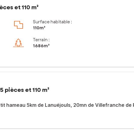
èces et 110 m²
Surface habitable :
110m²
Terrain :
1 686m²
5 pièces et 110 m²
etit hameau 5km de Lanuéjouls, 20mn de Villefranche de
au à 5km de Lanuéjouls, 20mn de Villefranche de Rouergue et 40mn 
la tranquillité.
elle bénéficie d'un environnement préservé tout en étant proche de