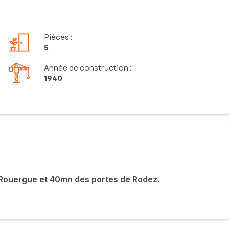
Pièces
:
5
Année de construction :
1940
 Rouergue et 40mn des portes de Rodez.
des portes de Rodez, cette propriété offre un cadre de vie
s commodités essentielles.