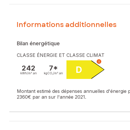
Elle se compose d'une belle maison familiale de 110m² habi
une grande cuisine de 19.85m² avec cellier, un wc indépe
aménageables.
Informations additionnelles
Une grange de 150m² en très bon état sur 2 niveaux, ainsi
diversifié, cette propriété représente une opportunité uniq
Les plus : Le système de chauffage par pompe à chaleur est
Bilan énergétique
de la grange a été refaite à l'aube des années 2000.
CLASSE ÉNERGIE ET CLASSE CLIMAT
Les informations sur les risques auxquels ce bien est expo
i
242
7*
D
Prix de vente : 169 000 €
kWh/m².
an
kgCO₂/m².
an
Honoraires charge vendeur
Contactez votre conseiller SAFTI : Margot DORDAIN, Tél. :
Montant estimé des dépenses annuelles d'énergie 
2360€ par an sur l'année 2021.