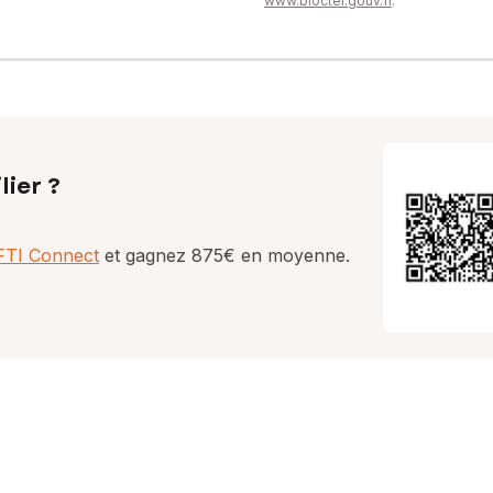
www.bloctel.gouv.fr
.
lier ?
AFTI Connect
et gagnez 875€ en moyenne.