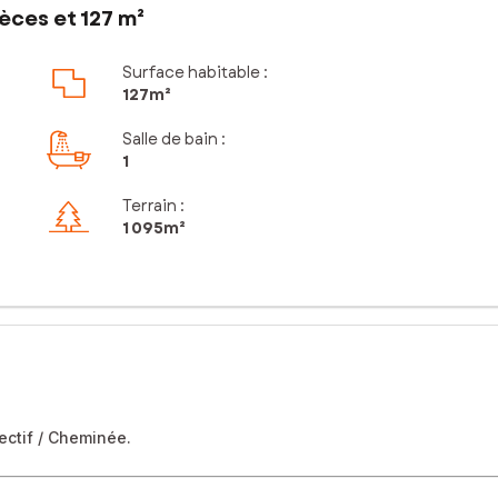
èces et 127 m²
Surface habitable :
127m²
Salle de bain
:
1
Terrain :
1 095m²
ectif / Cheminée.