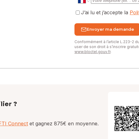
J’ai lu et j’accepte la
Pol
Envoyer ma demande
Conformément à l’article L.223-2 
user de son droit à s’inscrire gratu
www.bloctel.gouv.fr
.
lier ?
AFTI Connect
et gagnez 875€ en moyenne.