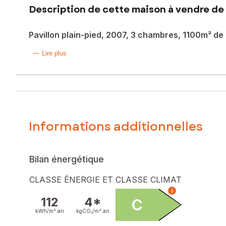
Description de cette maison à vendre de 
Pavillon plain-pied, 2007, 3 chambres, 1100m² de 
Au cœur de la commune de Chiché, à 15 minutes de Bressuir
Lire plus
construction 2007, développant une surface habitable d’envi
Le bien comprend, au rez-de-chaussée, une entrée donnan
indépendant, une buanderie et un double garage de 43m²
Un couloir dessert la partie nuit, composée d’une salle de
À l’extérieur, une terrasse bien exposée dessert l'entièreté
Le terrain quant à lui propose un espace d'agrément avec u
Informations additionnelles
Atouts indéniables : Plancher chauffant via PAC air-air / Ass
Les informations sur les risques auxquels ce bien est expo
Bilan énergétique
Prix de vente : 199 500 €
Honoraires charge vendeur
CLASSE ÉNERGIE ET CLASSE CLIMAT
i
Contactez votre conseiller SAFTI : Maxime TURQUAND, Tél.
112
4*
C
numéro 827478793
kWh/m².
an
kgCO₂/m².
an