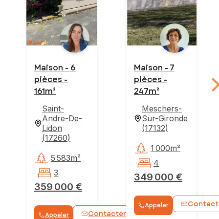
Maison - 6
Maison - 7
pièces -
pièces -
161m²
247m²
Saint-
Meschers-
Andre-De-
Sur-Gironde
Lidon
(
17132
)
(
17260
)
1 000m²
5 583m²
4
3
349 000 €
359 000 €
Contact
Appeler
Contacter
Appeler
WhatsApp