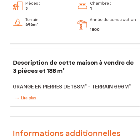
Pièces
:
Chambre
:
3
1
Terrain :
Année de construction
696m²
:
1800
Description de cette maison à vendre de
3 pièces et 188 m²
GRANGE EN PIERRES DE 188M² - TERRAIN 696M²
BAISSE DE PRIX !! Sur la commune de Chavagnes en Paillers
Lire plus
, en campagne et au calme, Je vous propose cette Belle
grange d'envrion 188m², divisée en trois parties distinctes,
non réhabilitable, idéal pour stockage . Ce bien est édifié
sur une parcelle d'environ 696m².
Informations additionnelles
Vous souhaitez visiter, n'attendez plus contactez-moi !!