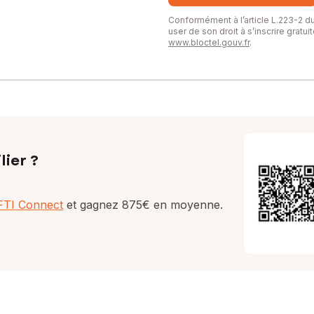
Conformément à l’article L.223-2 
user de son droit à s’inscrire gratu
www.bloctel.gouv.fr
.
lier ?
AFTI Connect
et gagnez 875€ en moyenne.