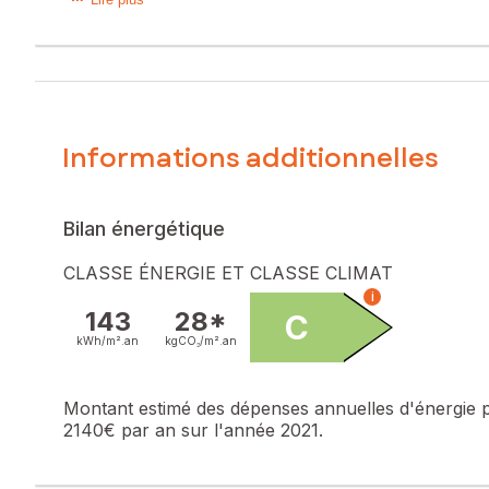
Proche de toutes les commodités à pied, écoles, commerces,
Le rez-de-chaussée est composé d'une entrée, une cuisine,
grande chambre de 18m2, un bureau, un local technique.
L'extérieur est agrémenté par une petite cour partagée, cet
Bien classée et bien isolée pour une maison de cette époque 
Les informations sur les risques auxquels ce bien est expo
Informations additionnelles
Prix de vente : 109 000 €
Honoraires charge vendeur
Bilan énergétique
Contactez votre conseiller SAFTI : Anne-Marie DA SILVA, Té
844 700 070
CLASSE ÉNERGIE ET CLASSE CLIMAT
i
143
28*
C
kWh/m².
an
kgCO₂/m².
an
Montant estimé des dépenses annuelles d'énergie 
2140€ par an sur l'année 2021.