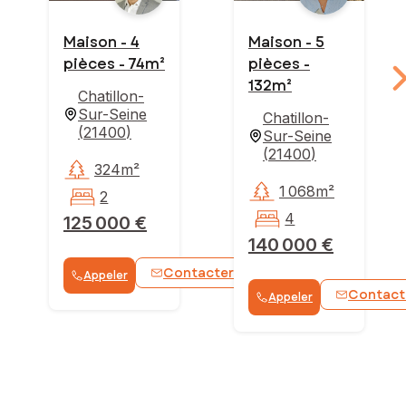
Maison - 4
Maison - 5
pièces - 74m²
pièces -
132m²
Chatillon-
Sur-Seine
Chatillon-
(
21400
)
Sur-Seine
(
21400
)
324m²
1 068m²
2
4
125 000 €
140 000 €
Contacter
Appeler
WhatsApp
Contact
Appeler