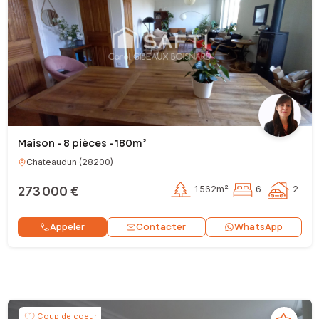
Maison - 8 pièces - 180m²
Chateaudun
(
28200
)
273 000 €
1 562m²
6
2
Contacter
Appeler
WhatsApp
Coup de coeur