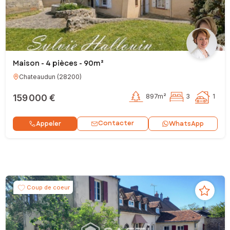
Maison - 4 pièces - 90m²
Chateaudun
(
28200
)
159 000 €
897m²
3
1
Contacter
Appeler
WhatsApp
Coup de coeur