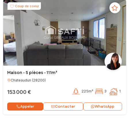
Coup de coeur
Maison - 5 pièces - 111m²
Chateaudun
(
28200
)
153 000 €
225m²
3
1
Contacter
Appeler
WhatsApp