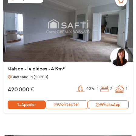
Maison - 14 pièces - 419m²
Chateaudun
(
28200
)
420 000 €
407m²
7
1
Contacter
Appeler
WhatsApp