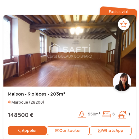
Exclusivité
Maison - 9 pièces - 203m²
Marboue
(
28200
)
148 500 €
550m²
6
1
Contacter
Appeler
WhatsApp