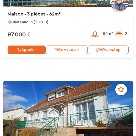
Maison - 3 pièces - 62m²
Chateaudun
(
28200
)
97 000 €
490m²
2
Contacter
Appeler
WhatsApp