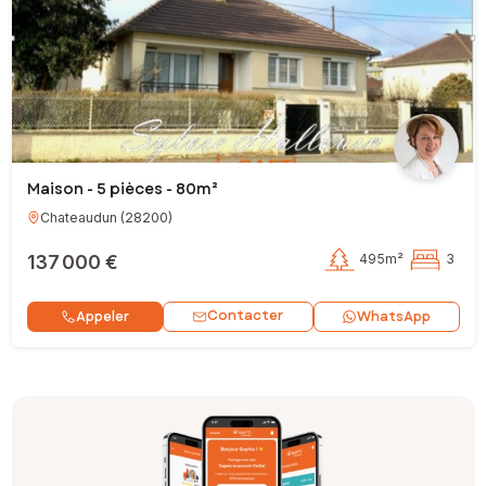
Maison - 5 pièces - 80m²
Chateaudun
(
28200
)
137 000 €
495m²
3
Contacter
Appeler
WhatsApp