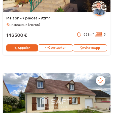
Maison - 7 pièces - 92m²
Chateaudun
(
28200
)
146 500 €
628m²
5
Contacter
Appeler
WhatsApp