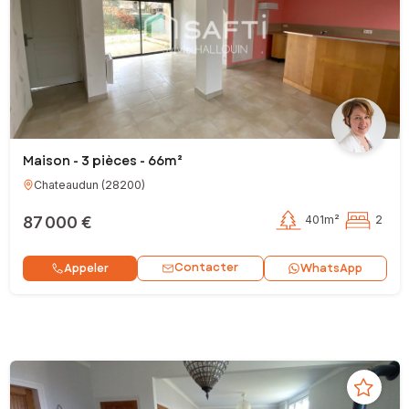
Maison - 3 pièces - 66m²
Chateaudun
(
28200
)
87 000 €
401m²
2
Contacter
Appeler
WhatsApp