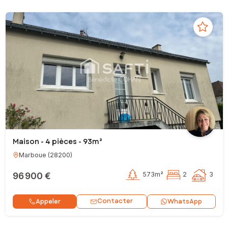
Maison - 4 pièces - 93m²
Marboue
(
28200
)
96 900 €
573m²
2
3
Contacter
Appeler
WhatsApp