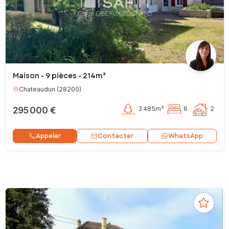
Maison - 9 pièces - 214m²
Chateaudun
(
28200
)
295 000 €
3 485m²
6
2
Contacter
Appeler
WhatsApp