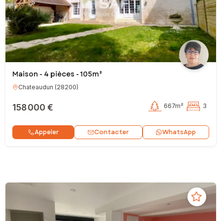
Maison - 4 pièces - 105m²
Chateaudun
(
28200
)
158 000 €
667m²
3
Contacter
Appeler
WhatsApp