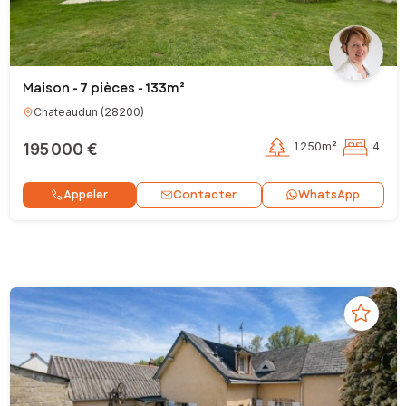
Maison - 7 pièces - 133m²
Chateaudun
(
28200
)
195 000 €
1 250m²
4
Contacter
Appeler
WhatsApp