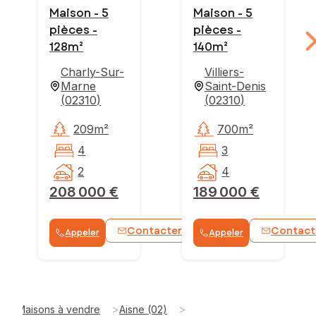
Maison - 5
Maison - 5
pièces -
pièces -
128m²
140m²
Charly-Sur-
Villiers-
Marne
Saint-Denis
(
02310
)
(
02310
)
209m²
700m²
4
3
2
4
208 000 €
189 000 €
Contacter
Contact
Appeler
Appeler
WhatsApp
>
>
Maisons à vendre
Aisne (02)