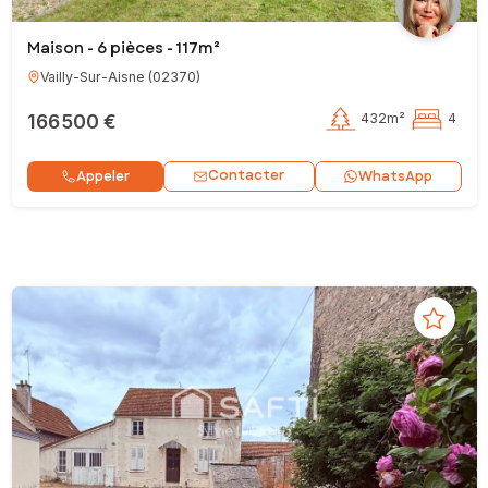
Maison - 6 pièces - 117m²
Vailly-Sur-Aisne
(
02370
)
166 500 €
432m²
4
Contacter
Appeler
WhatsApp