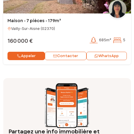
Maison - 7 pièces - 179m²
Vailly-Sur-Aisne
(
02370
)
160 000 €
685m²
5
Contacter
Appeler
WhatsApp
Partagez une info immobilière et