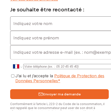
Prix de vente : 560 000 €
Je souhaite être recontacté :
Honoraires charge vendeur
Indiquez votre nom
Contactez votre conseiller SAFTI : Muriel TERRIÉ, Tél. :
0670481405, E-mail : muriel.terrie@safti.fr - EI - Agent
Indiquez votre prénom
commercial immatriculé au RSAC de Chambéry sous le
numéro 514 112 424
E-mail
J’ai lu et j’accepte la
Politique de Protection des
Données Personnelles
*
Envoyer ma demande
Conformément à l’article L.223-2 du Code de la consommation, il
est rappelé que le consommateur peut user de son droit à