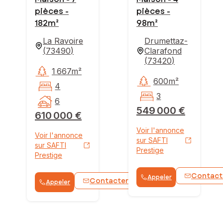
pièces -
pièces -
182m²
98m²
La Ravoire
Drumettaz-
(
73490
)
Clarafond
(
73420
)
1 667m²
600m²
4
3
6
549 000 €
610 000 €
Voir l'annonce
Voir l'annonce
sur SAFTI
sur SAFTI
Prestige
Prestige
Contact
Appeler
Contacter
Appeler
WhatsApp