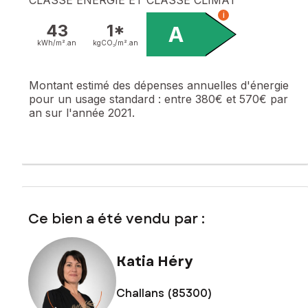
i
43
1*
A
kWh/m².
an
kgCO₂/m².
an
Montant estimé des dépenses annuelles d'énergie
pour un usage standard :
entre 380€ et 570€ par
an sur l'année 2021.
Ce bien a été vendu par :
Katia Héry
Challans (85300)