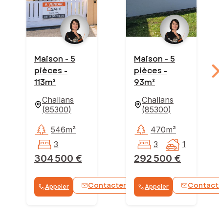
Maison - 5
Maison - 5
pièces -
pièces -
113m²
93m²
Challans
Challans
(
85300
)
(
85300
)
546m²
470m²
3
3
1
304 500 €
292 500 €
Contacter
Contact
Appeler
Appeler
WhatsApp