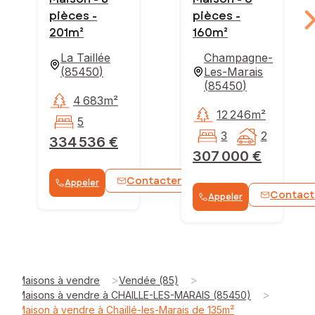
pièces -
pièces -
201m²
160m²
La Taillée
Champagne-
(
85450
)
Les-Marais
(
85450
)
4 683m²
12 246m²
5
3
2
334 536 €
307 000 €
Contacter
Appeler
WhatsApp
Contact
Appeler
>
>
Maisons à vendre
Vendée (85)
>
Maisons à vendre à CHAILLE-LES-MARAIS (85450)
Maison à vendre à Chaillé-les-Marais de 135m²