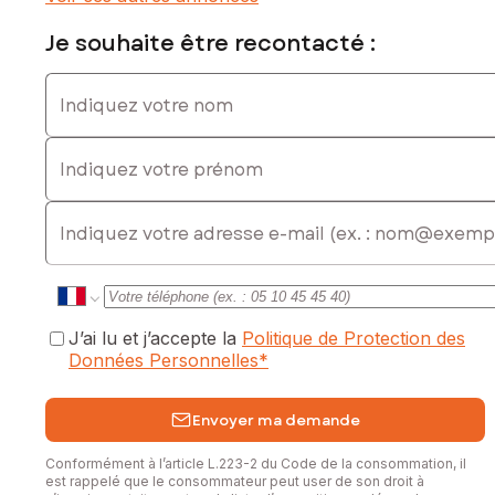
commercial immatriculé au RSAC de La Roche-sur-Yon sous
le numéro 519809149
Je souhaite être recontacté :
Indiquez votre nom
Indiquez votre prénom
E-mail
J’ai lu et j’accepte la
Politique de Protection des
Données Personnelles
*
Envoyer ma demande
Conformément à l’article L.223-2 du Code de la consommation, il
est rappelé que le consommateur peut user de son droit à