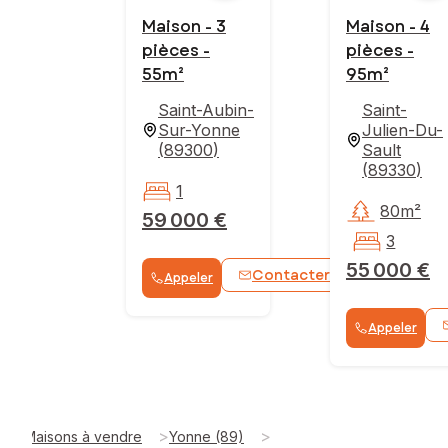
Maison - 3
Maison - 4
pièces -
pièces -
55m²
95m²
Saint-Aubin-
Saint-
Sur-Yonne
Julien-Du-
(
89300
)
Sault
(
89330
)
1
80m²
59 000 €
3
55 000 €
Contacter
Appeler
WhatsApp
Appeler
>
>
Maisons à vendre
Yonne (89)