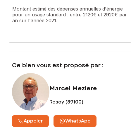
Montant estimé des dépenses annuelles d'énergie
Les informations sur les risques auxquels ce bien est
pour un usage standard :
entre 2120€ et 2920€ par
exposé sont disponibles sur le site Géorisques :
an sur l'année 2021.
www.georisques.gouv.fr
Prix de vente : 57 000 €
Honoraires charge vendeur
Contactez votre conseiller SAFTI : Marcel MEZIERE, Tél. : 06
25 78 21 50, E-mail : marcel.meziere@safti.fr - EI - Agent
commercial immatriculé au RSAC de SENS sous le numéro
Ce bien vous est proposé par :
494 038 870
Marcel Meziere
Rosoy (89100)
Appeler
WhatsApp