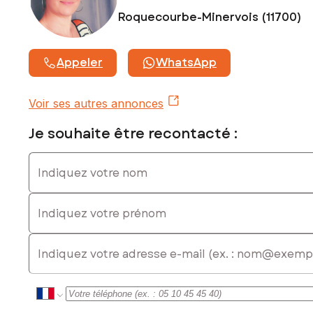
Contactez votre conseiller SAFTI : Marie-Ange BENAROYA,
Roquecourbe-Minervois (11700)
Tél. : 0615210304, E-mail : marie-ange.benaroya@safti.fr - EI
- Agent commercial immatriculé au RSAC de Carcassonne
sous le numéro 921 603 288
Appeler
WhatsApp
Voir ses autres annonces
Je souhaite être recontacté :
Indiquez votre nom
Indiquez votre prénom
E-mail