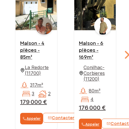
Maison - 4
Maison - 6
pièces -
pièces -
85m²
169m²
La Redorte
Conilhac-
(
11700
)
Corbieres
(
11200
)
317m²
80m²
3
2
4
179 000 €
176 000 €
Contacter
Appeler
WhatsApp
Contact
Appeler