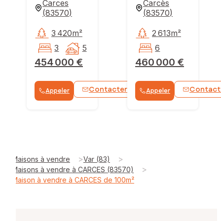
Carces
Carcès
(
83570
)
(
83570
)
3 420m²
2 613m²
3
5
6
454 000 €
460 000 €
Contacter
Contact
Appeler
Appeler
WhatsApp
>
>
Maisons à vendre
Var (83)
>
Maisons à vendre à CARCES (83570)
Maison à vendre à CARCES de 100m²