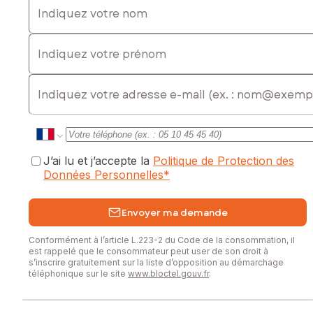
www.georisques.gouv.fr
Indiquez votre prénom
Prix de vente : 445 000 €
Honoraires charge vendeur
E-mail
Contactez votre conseiller SAFTI : Marine SABOURAUD, Tél.
: 06 50 96 13 71, E-mail : marine.sabouraud@safti.fr - EI -
Agent commercial immatriculé au RSAC de Draguignan sous
le numéro 845 191 972
J’ai lu et j’accepte la
Politique de Protection des
Données Personnelles
*
Envoyer ma demande
Conformément à l’article L.223-2 du Code de la consommation, il
est rappelé que le consommateur peut user de son droit à
s’inscrire gratuitement sur la liste d’opposition au démarchage
téléphonique sur le site
www.bloctel.gouv.fr
.