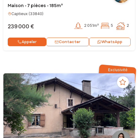
Maison - 7 pièces - 185m²
Captieux
(
33840
)
239 000 €
2 051m²
5
2
Contacter
Appeler
WhatsApp
Exclusivité