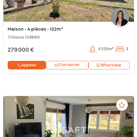
Maison - 4 pièces - 122m²
Giscos
(
33840
)
279 000 €
4 550m²
3
Contacter
Appeler
WhatsApp