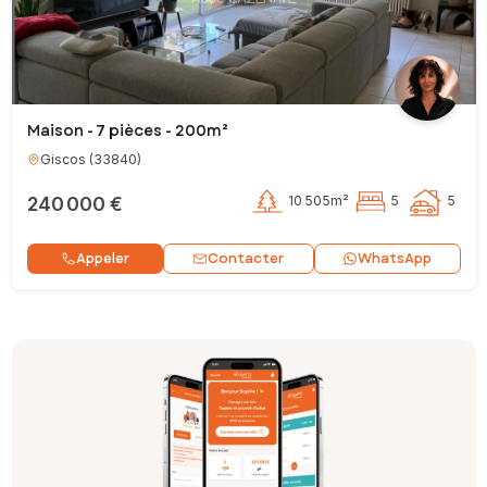
Maison - 7 pièces - 200m²
Giscos
(
33840
)
240 000 €
10 505m²
5
5
Contacter
Appeler
WhatsApp