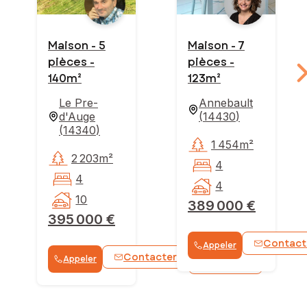
Maison - 5
Maison - 7
pièces -
pièces -
140m²
123m²
Le Pre-
Annebault
d'Auge
(
14430
)
(
14340
)
1 454m²
2 203m²
4
4
4
10
389 000 €
395 000 €
Contact
Appeler
Contacter
Appeler
WhatsApp