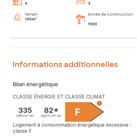
4
2
Terrain :
Année de construction
130m²
:
1920
Informations additionnelles
Bilan énergétique
CLASSE ÉNERGIE ET CLASSE CLIMAT
i
335
82*
F
kWh/m².
an
kgCO₂/m².
an
Logement à consommation énergétique excessive :
classe F