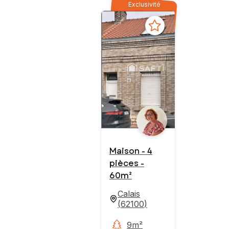
Exclusivité
Maison - 4
pièces -
60m²
Calais
(
62100
)
9m²