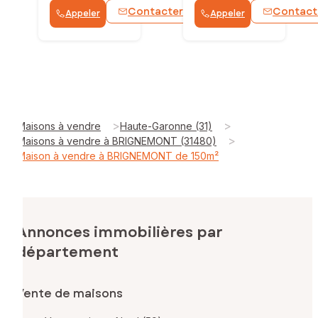
Contacter
Contact
Appeler
Appeler
WhatsApp
>
>
Maisons à vendre
Haute-Garonne (31)
>
Maisons à vendre à BRIGNEMONT (31480)
Maison à vendre à BRIGNEMONT de 150m²
Annonces immobilières par
département
Vente de maisons