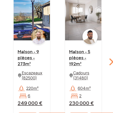
Maison - 9
Maison - 5
pièces -
pièces -
273m²
192m²
Escazeaux
Cadours
(
82500
)
(
31480
)
220m²
604m²
6
2
249 000 €
230 000 €