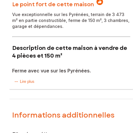
Le point fort de cette maison
Vue exceptionnelle sur les Pyrénées, terrain de 3 473
m² en partie constructible, ferme de 150 m², 3 chambres,
garage et dépendances.
Description de cette maison à vendre de
4 pièces et 150 m²
Ferme avec vue sur les Pyrénées.
À Brignemont, secteur Cadours, découvrez cette ferme de
Lire plus
150 m² nichée dans un environnement paisible et
verdoyant, à proximité des commodités locales.
Implantée sur un terrain arboré de 3 473 m², en partie
constructible, elle offre un cadre authentique et chaleureux,
Informations additionnelles
idéal pour profiter du calme de la campagne tout en
conservant un accès aisé aux services essentiels.