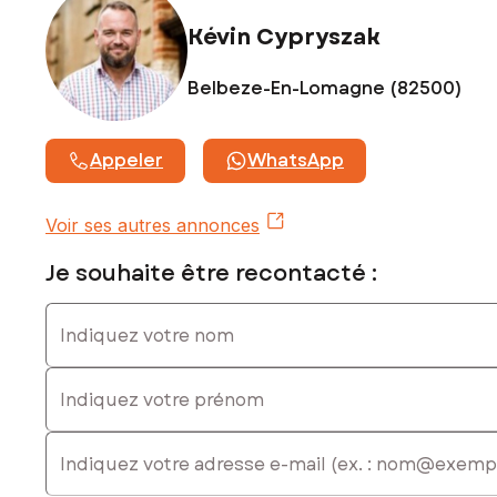
Kévin Cypryszak
Prix de vente : 240 000 €
Honoraires charge vendeur
Belbeze-En-Lomagne (82500)
Contactez votre conseiller SAFTI : Kévin CYPRYSZAK, Tél. :
0685473793, E-mail : kevin.cypryszak@safti.fr - EI - Agent
commercial immatriculé au RSAC de MONTAUBAN sous le
Appeler
WhatsApp
numéro 105819924
Voir ses autres annonces
Je souhaite être recontacté :
Indiquez votre nom
Indiquez votre prénom
E-mail