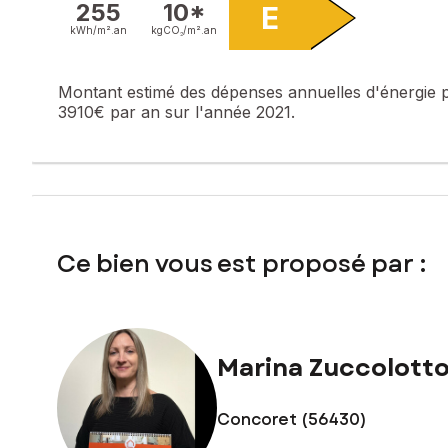
255
10*
E
kWh/m².
an
kgCO₂/m².
an
Montant estimé des dépenses annuelles d'énergie 
3910€ par an sur l'année 2021.
Ce bien vous est proposé par :
Marina Zuccolott
Concoret (56430)