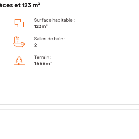
èces et 123 m²
Surface habitable :
123m²
Salles de bain
:
2
Terrain :
1 666m²