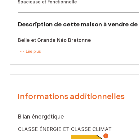
Spacieuse et Fonctionnelle
Description de cette maison à vendre de 
Belle et Grande Néo Bretonne
Située sur la commune de St Brieuc de Mauron, à 5 minute
Lire plus
1600m2 de terrain.
Vous y trouverez une entrée desservant une cuisine aména
A l'étage, 4 chambres, une salle d'eau, un wc et un grenier
Sous sol intégral avec garage pour deux véhicules, une arr
Idéal pour une Famille, venez vite visite ...
Informations additionnelles
Les informations sur les risques auxquels ce bien est expo
Prix de vente honoraires d'agence inclus : 162 000 €
Prix de vente hors honoraires d'agence : 155 000 €
Bilan énergétique
Honoraires charge acquéreur : 7 000 € soit 4,52 % TTC de
CLASSE ÉNERGIE ET CLASSE CLIMAT
Contactez votre conseiller SAFTI : Marina ZUCCOLOTTO, Tél.
i
653 811